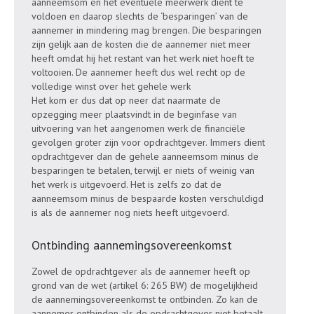
aanneemsom en het eventuele meerwerk dient te
voldoen en daarop slechts de ‘besparingen’ van de
aannemer in mindering mag brengen. Die besparingen
zijn gelijk aan de kosten die de aannemer niet meer
heeft omdat hij het restant van het werk niet hoeft te
voltooien. De aannemer heeft dus wel recht op de
volledige winst over het gehele werk
Het kom er dus dat op neer dat naarmate de
opzegging meer plaatsvindt in de beginfase van
uitvoering van het aangenomen werk de financiële
gevolgen groter zijn voor opdrachtgever. Immers dient
opdrachtgever dan de gehele aanneemsom minus de
besparingen te betalen, terwijl er niets of weinig van
het werk is uitgevoerd. Het is zelfs zo dat de
aanneemsom minus de bespaarde kosten verschuldigd
is als de aannemer nog niets heeft uitgevoerd.
Ontbinding aannemingsovereenkomst
Zowel de opdrachtgever als de aannemer heeft op
grond van de wet (artikel 6: 265 BW) de mogelijkheid
de aannemingsovereenkomst te ontbinden. Zo kan de
aannemer ontbinden als de opdrachtgever niet betaalt,